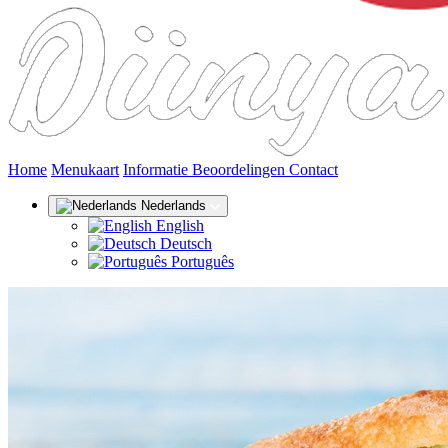
(huidige)
Home
Menukaart
Informatie
Beoordelingen
Contact
Nederlands
English
Deutsch
Português