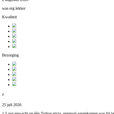
was erg lekker
Kwaliteit
Bezorging
J
25 juli 2026
1,5 uur gewacht op één Turkse pizza, eenmaal aangekomen was hij l